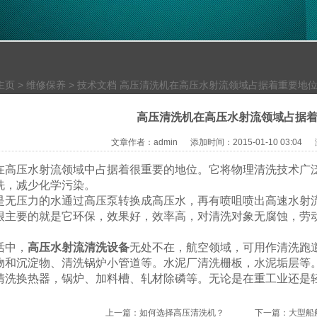
主页
>
维修保养
>
技术文档
高压清洗机在高压水射流领域占据着重要地
高压清洗机在高压水射流领域占据
文章作者：admin
添加时间：2015-01-10 03:04
在高压水射流领域中占据着很重要的地位。它将物理清洗技术广
洗，减少化学污染。
是无压力的水通过高压泵转换成高压水，再有喷咀喷出高速水射
很主要的就是它环保，效果好，效率高，对清洗对象无腐蚀，劳
活中，
高压水射流清洗设备
无处不在，航空领域，可用作清洗跑
物和沉淀物、清洗锅炉小管道等。水泥厂清洗栅板，水泥垢层等
清洗换热器，锅炉、加料槽、轧材除磷等。无论是在重工业还是
上一篇：
如何选择高压清洗机？
下一篇：
大型船